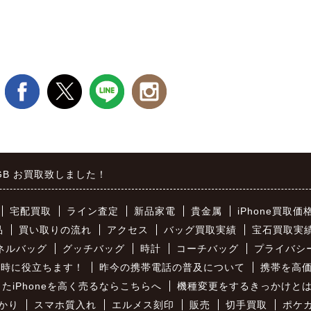
16GB お買取致しました！
宅配買取
ライン査定
新品家電
貴金属
iPhone買取価
品
買い取りの流れ
アクセス
バッグ買取実績
宝石買取実
ネルバッグ
グッチバッグ
時計
コーチバッグ
プライバシ
買取時に役立ちます！
昨今の携帯電話の普及について
携帯を高
たiPhoneを高く売るならこちらへ
機種変更をするきっかけと
かり
スマホ質入れ
エルメス刻印
販売
切手買取
ポケ