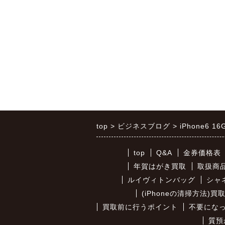
top
ビジネスブログ
iPhone6 
top
Q&A
金券価格表
年賀はがき買取
取扱商
ルイヴィトンバッグ
シャ
(iPhoneの清掃方法)
買取前に行うポイント
不要になっ
質預