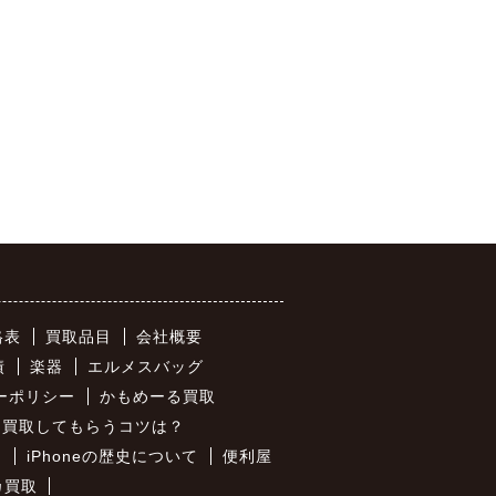
格表
買取品目
会社概要
績
楽器
エルメスバッグ
ーポリシー
かもめーる買取
価買取してもらうコツは？
は
iPhoneの歴史について
便利屋
カ買取