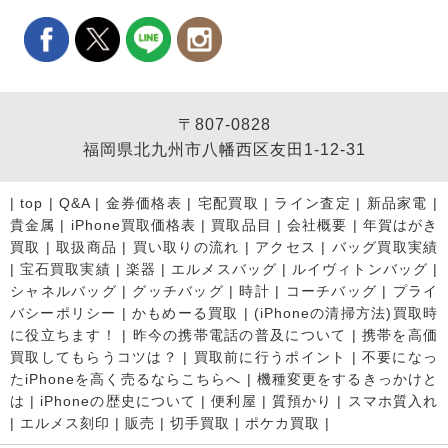
〒807-0828
福岡県北九州市八幡西区友田1-12-31
|
top
|
Q&A
|
金券価格表
|
宅配買取
|
ライン査定
|
新品家電
|
貴金属
|
iPhone買取価格表
|
買取品目
|
会社概要
|
年賀はがき
買取
|
取扱商品
|
買い取りの流れ
|
アクセス
|
バッグ買取実績
|
宝石買取実績
|
楽器
|
エルメスバッグ
|
ルイヴィトンバッグ
|
シャネルバッグ
|
グッチバッグ
|
時計
|
コーチバッグ
|
プライ
バシーポリシー
|
かもめーる買取
|
(iPhoneの清掃方法)買取時
に役立ちます！
|
昨今の携帯電話の普及について
|
携帯を高価
買取してもらうコツは？
|
買取前に行うポイント
|
不要になっ
たiPhoneを高く売るならこちらへ
|
機種変更をするきっかけと
は
|
iPhoneの歴史について
|
便利屋
|
質預かり
|
スマホ質入れ
|
エルメス刻印
|
販売
|
切手買取
|
ポケカ買取
|