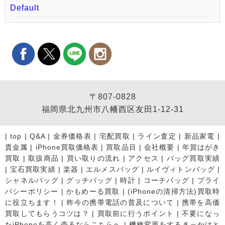
Default
〒807-0828
福岡県北九州市八幡西区友田1-12-31
|
top
|
Q&A
|
金券価格表
|
宅配買取
|
ライン査定
|
新品家電
|
貴金属
|
iPhone買取価格表
|
買取品目
|
会社概要
|
年賀はがき
買取
|
取扱商品
|
買い取りの流れ
|
アクセス
|
バッグ買取実績
|
宝石買取実績
|
楽器
|
エルメスバッグ
|
ルイヴィトンバッグ
|
シャネルバッグ
|
グッチバッグ
|
時計
|
コーチバッグ
|
プライ
バシーポリシー
|
かもめーる買取
|
(iPhoneの清掃方法)買取時
に役立ちます！
|
昨今の携帯電話の普及について
|
携帯を高価
買取してもらうコツは？
|
買取前に行うポイント
|
不要になっ
たiPhoneを高く売るならこちらへ
|
機種変更をするきっかけと