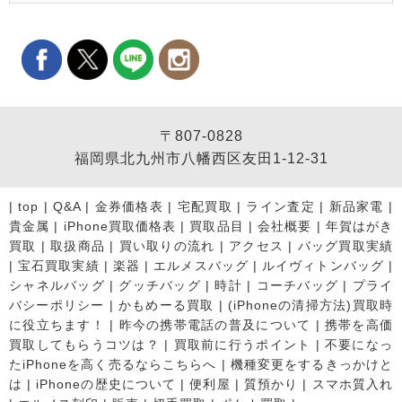
〒807-0828
福岡県北九州市八幡西区友田1-12-31
|
top
|
Q&A
|
金券価格表
|
宅配買取
|
ライン査定
|
新品家電
|
貴金属
|
iPhone買取価格表
|
買取品目
|
会社概要
|
年賀はがき
買取
|
取扱商品
|
買い取りの流れ
|
アクセス
|
バッグ買取実績
|
宝石買取実績
|
楽器
|
エルメスバッグ
|
ルイヴィトンバッグ
|
シャネルバッグ
|
グッチバッグ
|
時計
|
コーチバッグ
|
プライ
バシーポリシー
|
かもめーる買取
|
(iPhoneの清掃方法)買取時
に役立ちます！
|
昨今の携帯電話の普及について
|
携帯を高価
買取してもらうコツは？
|
買取前に行うポイント
|
不要になっ
たiPhoneを高く売るならこちらへ
|
機種変更をするきっかけと
は
|
iPhoneの歴史について
|
便利屋
|
質預かり
|
スマホ質入れ