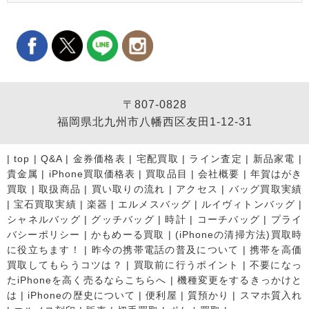
〒807-0828
福岡県北九州市八幡西区友田1-12-31
|
top
|
Q&A
|
金券価格表
|
宅配買取
|
ライン査定
|
新品家電
|
貴金属
|
iPhone買取価格表
|
買取品目
|
会社概要
|
年賀はがき
買取
|
取扱商品
|
買い取りの流れ
|
アクセス
|
バッグ買取実績
|
宝石買取実績
|
楽器
|
エルメスバッグ
|
ルイヴィトンバッグ
|
シャネルバッグ
|
グッチバッグ
|
時計
|
コーチバッグ
|
プライ
バシーポリシー
|
かもめーる買取
|
(iPhoneの清掃方法)買取時
に役立ちます！
|
昨今の携帯電話の普及について
|
携帯を高価
買取してもらうコツは？
|
買取前に行うポイント
|
不要になっ
たiPhoneを高く売るならこちらへ
|
機種変更をするきっかけと
は
|
iPhoneの歴史について
|
便利屋
|
質預かり
|
スマホ質入れ