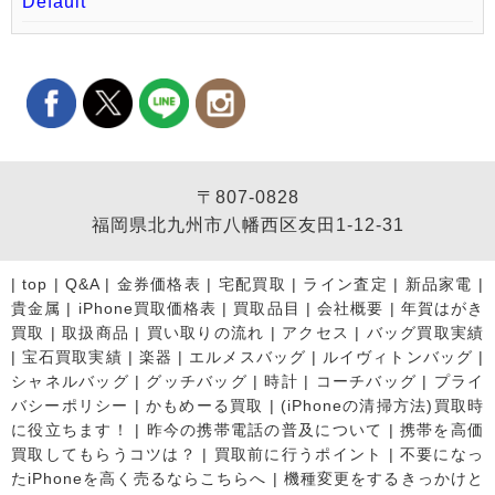
Default
〒807-0828
福岡県北九州市八幡西区友田1-12-31
|
top
|
Q&A
|
金券価格表
|
宅配買取
|
ライン査定
|
新品家電
|
貴金属
|
iPhone買取価格表
|
買取品目
|
会社概要
|
年賀はがき
買取
|
取扱商品
|
買い取りの流れ
|
アクセス
|
バッグ買取実績
|
宝石買取実績
|
楽器
|
エルメスバッグ
|
ルイヴィトンバッグ
|
シャネルバッグ
|
グッチバッグ
|
時計
|
コーチバッグ
|
プライ
バシーポリシー
|
かもめーる買取
|
(iPhoneの清掃方法)買取時
に役立ちます！
|
昨今の携帯電話の普及について
|
携帯を高価
買取してもらうコツは？
|
買取前に行うポイント
|
不要になっ
たiPhoneを高く売るならこちらへ
|
機種変更をするきっかけと