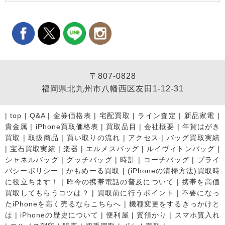
〒807-0828
福岡県北九州市八幡西区友田1-12-31
|
top
|
Q&A
|
金券価格表
|
宅配買取
|
ライン査定
|
新品家電
|
貴金属
|
iPhone買取価格表
|
買取品目
|
会社概要
|
年賀はがき
買取
|
取扱商品
|
買い取りの流れ
|
アクセス
|
バッグ買取実績
|
宝石買取実績
|
楽器
|
エルメスバッグ
|
ルイヴィトンバッグ
|
シャネルバッグ
|
グッチバッグ
|
時計
|
コーチバッグ
|
プライ
バシーポリシー
|
かもめーる買取
|
(iPhoneの清掃方法)買取時
に役立ちます！
|
昨今の携帯電話の普及について
|
携帯を高価
買取してもらうコツは？
|
買取前に行うポイント
|
不要になっ
たiPhoneを高く売るならこちらへ
|
機種変更をするきっかけと
は
|
iPhoneの歴史について
|
便利屋
|
質預かり
|
スマホ質入れ