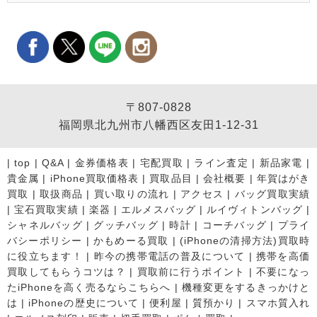
〒807-0828
福岡県北九州市八幡西区友田1-12-31
|
top
|
Q&A
|
金券価格表
|
宅配買取
|
ライン査定
|
新品家電
|
貴金属
|
iPhone買取価格表
|
買取品目
|
会社概要
|
年賀はがき
買取
|
取扱商品
|
買い取りの流れ
|
アクセス
|
バッグ買取実績
|
宝石買取実績
|
楽器
|
エルメスバッグ
|
ルイヴィトンバッグ
|
シャネルバッグ
|
グッチバッグ
|
時計
|
コーチバッグ
|
プライ
バシーポリシー
|
かもめーる買取
|
(iPhoneの清掃方法)買取時
に役立ちます！
|
昨今の携帯電話の普及について
|
携帯を高価
買取してもらうコツは？
|
買取前に行うポイント
|
不要になっ
たiPhoneを高く売るならこちらへ
|
機種変更をするきっかけと
は
|
iPhoneの歴史について
|
便利屋
|
質預かり
|
スマホ質入れ