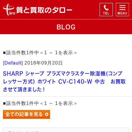
BLOG
■該当件数1件中＜1 ～ 1を表示＞
[
Default
]
2018年09月20日
SHARP シャープ プラズマクラスター除湿機(コンプ
レッサー方式) ホワイト CV-C140-W 中古 お買取
させて頂きました！
■該当件数1件中＜1 ～ 1を表示＞