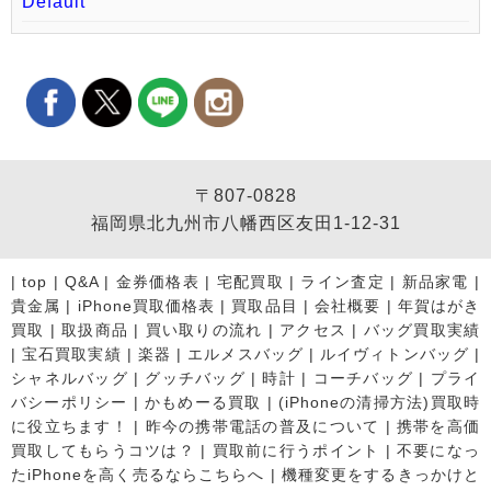
Default
〒807-0828
福岡県北九州市八幡西区友田1-12-31
|
top
|
Q&A
|
金券価格表
|
宅配買取
|
ライン査定
|
新品家電
|
貴金属
|
iPhone買取価格表
|
買取品目
|
会社概要
|
年賀はがき
買取
|
取扱商品
|
買い取りの流れ
|
アクセス
|
バッグ買取実績
|
宝石買取実績
|
楽器
|
エルメスバッグ
|
ルイヴィトンバッグ
|
シャネルバッグ
|
グッチバッグ
|
時計
|
コーチバッグ
|
プライ
バシーポリシー
|
かもめーる買取
|
(iPhoneの清掃方法)買取時
に役立ちます！
|
昨今の携帯電話の普及について
|
携帯を高価
買取してもらうコツは？
|
買取前に行うポイント
|
不要になっ
たiPhoneを高く売るならこちらへ
|
機種変更をするきっかけと