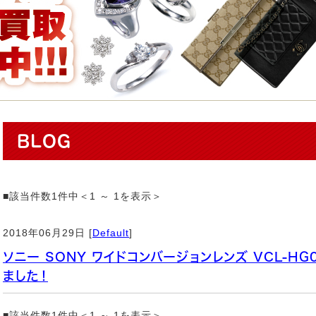
BLOG
■該当件数1件中＜1 ～ 1を表示＞
2018年06月29日 [
Default
]
ソニー SONY ワイドコンバージョンレンズ VCL-H
ました！
■該当件数1件中＜1 ～ 1を表示＞