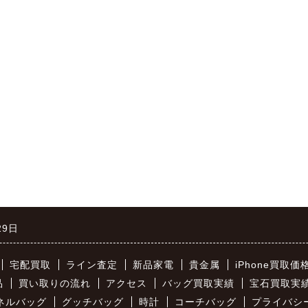
29日
宅配買取
ライン査定
新品家電
貴金属
iPhone買取価
品
買い取りの流れ
アクセス
バッグ買取実績
宝石買取実
ネルバッグ
グッチバッグ
時計
コーチバッグ
プライバシ