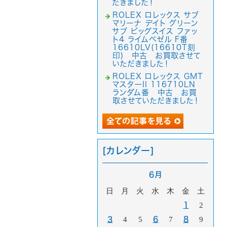
だきました！
ROLEX ロレックス サブ
マリーナ デイト グリーン
サブ ビッグスイス ファッ
ト4 ライムベゼル F番
16610LV(16610T刻
印) 中古 お買取させて
いただきました！
ROLEX ロレックス GMT
マスターII 116710LN
ランダム番 中古 お買
取させていただきました！
[カレンダー]
6月
日
月
火
水
木
金
土
1
2
3
4
5
6
7
8
9