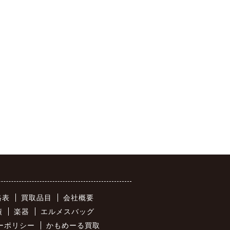
格表
買取品目
会社概要
績
楽器
エルメスバッグ
ーポリシー
かもめーる買取