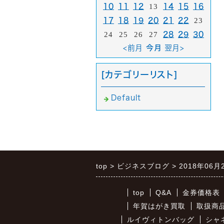
10
11
12
13
14
15
16
17
18
19
20
21
22
23
24
25
26
27
28
29
30
<前月
今月
翌月>
[カテゴリーリスト]
Default
top
ビジネスブログ
2018年06月
top
Q&A
金券価格表
年賀はがき買取
取扱商
ルイヴィトンバッグ
シャ