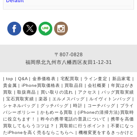
Default
〒807-0828
福岡県北九州市八幡西区友田1-12-31
|
top
|
Q&A
|
金券価格表
|
宅配買取
|
ライン査定
|
新品家電
|
貴金属
|
iPhone買取価格表
|
買取品目
|
会社概要
|
年賀はがき
買取
|
取扱商品
|
買い取りの流れ
|
アクセス
|
バッグ買取実績
|
宝石買取実績
|
楽器
|
エルメスバッグ
|
ルイヴィトンバッグ
|
シャネルバッグ
|
グッチバッグ
|
時計
|
コーチバッグ
|
プライ
バシーポリシー
|
かもめーる買取
|
(iPhoneの清掃方法)買取時
に役立ちます！
|
昨今の携帯電話の普及について
|
携帯を高価
買取してもらうコツは？
|
買取前に行うポイント
|
不要になっ
たiPhoneを高く売るならこちらへ
|
機種変更をするきっかけと