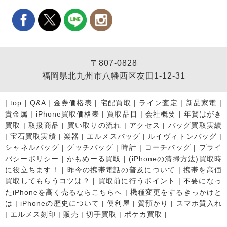
〒807-0828
福岡県北九州市八幡西区友田1-12-31
|
top
|
Q&A
|
金券価格表
|
宅配買取
|
ライン査定
|
新品家電
|
貴金属
|
iPhone買取価格表
|
買取品目
|
会社概要
|
年賀はがき
買取
|
取扱商品
|
買い取りの流れ
|
アクセス
|
バッグ買取実績
|
宝石買取実績
|
楽器
|
エルメスバッグ
|
ルイヴィトンバッグ
|
シャネルバッグ
|
グッチバッグ
|
時計
|
コーチバッグ
|
プライ
バシーポリシー
|
かもめーる買取
|
(iPhoneの清掃方法)買取時
に役立ちます！
|
昨今の携帯電話の普及について
|
携帯を高価
買取してもらうコツは？
|
買取前に行うポイント
|
不要になっ
たiPhoneを高く売るならこちらへ
|
機種変更をするきっかけと
は
|
iPhoneの歴史について
|
便利屋
|
質預かり
|
スマホ質入れ
|
エルメス刻印
|
販売
|
切手買取
|
ポケカ買取
|