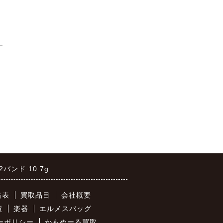
━
2バンド 10.7g
格表
買取品目
会社概要
績
楽器
エルメスバッグ
ーポリシー
かもめーる買取