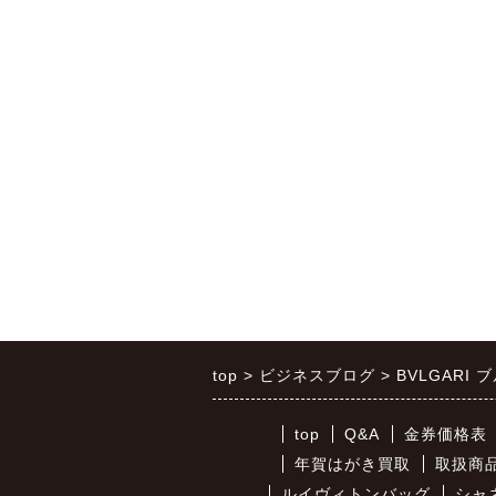
top
ビジネスブログ
BVLGARI 
top
Q&A
金券価格表
年賀はがき買取
取扱商
ルイヴィトンバッグ
シャ