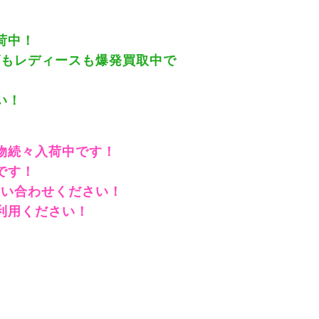
荷中！
ズもレディースも爆発買取中で
い！
物続々入荷中です！
です！
問い合わせください！
利用ください！