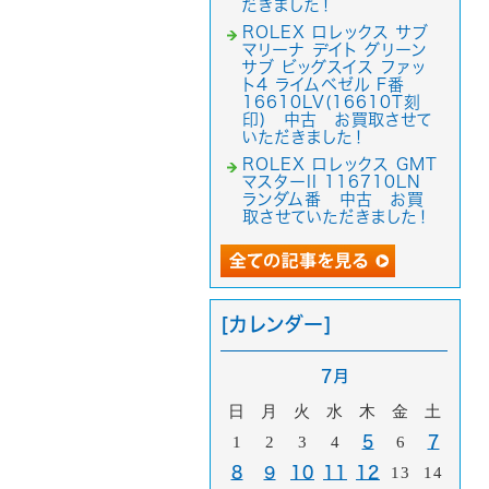
だきました！
ROLEX ロレックス サブ
マリーナ デイト グリーン
サブ ビッグスイス ファッ
ト4 ライムベゼル F番
16610LV(16610T刻
印) 中古 お買取させて
いただきました！
ROLEX ロレックス GMT
マスターII 116710LN
ランダム番 中古 お買
取させていただきました！
[カレンダー]
7月
日
月
火
水
木
金
土
1
2
3
4
5
6
7
8
9
10
11
12
13
14