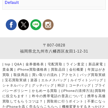
Default
〒807-0828
福岡県北九州市八幡西区友田1-12-31
|
top
|
Q&A
|
金券価格表
|
宅配買取
|
ライン査定
|
新品家電
|
貴金属
|
iPhone買取価格表
|
買取品目
|
会社概要
|
年賀はがき
買取
|
取扱商品
|
買い取りの流れ
|
アクセス
|
バッグ買取実績
|
宝石買取実績
|
楽器
|
エルメスバッグ
|
ルイヴィトンバッグ
|
シャネルバッグ
|
グッチバッグ
|
時計
|
コーチバッグ
|
プライ
バシーポリシー
|
かもめーる買取
|
(iPhoneの清掃方法)買取時
に役立ちます！
|
昨今の携帯電話の普及について
|
携帯を高価
買取してもらうコツは？
|
買取前に行うポイント
|
不要になっ
たiPhoneを高く売るならこちらへ
|
機種変更をするきっかけと