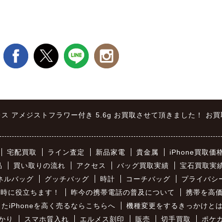
クレス アメジストフラワー付き 5.6g お買取させて頂きました！ 
宅配買取
ライン査定
新品家電
貴金属
iPhone買取価
品
買い取りの流れ
アクセス
バッグ買取実績
宝石買取実
ネルバッグ
グッチバッグ
時計
コーチバッグ
プライバシ
買取時に役立ちます！
昨今の携帯電話の普及について
携帯を高
たiPhoneを高く売るならこちらへ
機種変更をするきっかけと
かり
スマホ質入れ
エルメス刻印
販売
切手買取
ポケ