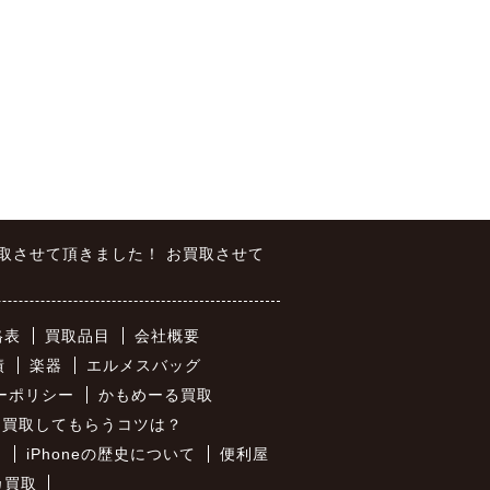
お買取させて頂きました！ お買取させて
格表
買取品目
会社概要
績
楽器
エルメスバッグ
ーポリシー
かもめーる買取
価買取してもらうコツは？
は
iPhoneの歴史について
便利屋
カ買取