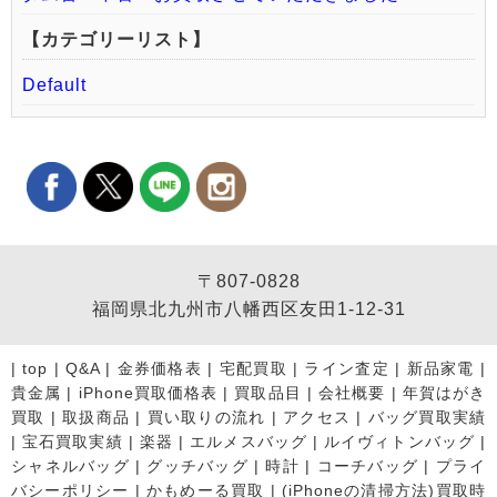
【カテゴリーリスト】
Default
〒807-0828
福岡県北九州市八幡西区友田1-12-31
|
top
|
Q&A
|
金券価格表
|
宅配買取
|
ライン査定
|
新品家電
|
貴金属
|
iPhone買取価格表
|
買取品目
|
会社概要
|
年賀はがき
買取
|
取扱商品
|
買い取りの流れ
|
アクセス
|
バッグ買取実績
|
宝石買取実績
|
楽器
|
エルメスバッグ
|
ルイヴィトンバッグ
|
シャネルバッグ
|
グッチバッグ
|
時計
|
コーチバッグ
|
プライ
バシーポリシー
|
かもめーる買取
|
(iPhoneの清掃方法)買取時