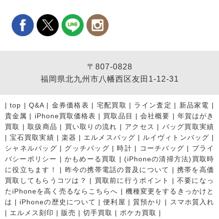
〒807-0828
福岡県北九州市八幡西区友田1-12-31
|
top
|
Q&A
|
金券価格表
|
宅配買取
|
ライン査定
|
新品家電
|
貴金属
|
iPhone買取価格表
|
買取品目
|
会社概要
|
年賀はがき
買取
|
取扱商品
|
買い取りの流れ
|
アクセス
|
バッグ買取実績
|
宝石買取実績
|
楽器
|
エルメスバッグ
|
ルイヴィトンバッグ
|
シャネルバッグ
|
グッチバッグ
|
時計
|
コーチバッグ
|
プライ
バシーポリシー
|
かもめーる買取
|
(iPhoneの清掃方法)買取時
に役立ちます！
|
昨今の携帯電話の普及について
|
携帯を高価
買取してもらうコツは？
|
買取前に行うポイント
|
不要になっ
たiPhoneを高く売るならこちらへ
|
機種変更をするきっかけと
は
|
iPhoneの歴史について
|
便利屋
|
質預かり
|
スマホ質入れ
|
エルメス刻印
|
販売
|
切手買取
|
ポケカ買取
|