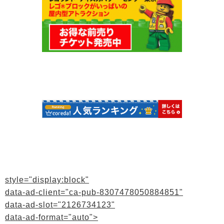
style="display:block"
data-ad-client="ca-pub-8307478050884851"
data-ad-slot="2126734123"
data-ad-format="auto">